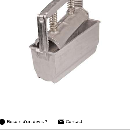
info
email
Besoin d'un devis ?
Contact