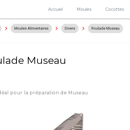
Accueil
Moules
Cocottes
navigate_next
navigate_next
navigate_next
Moules Alimentaires
Divers
Roulade Museau
ulade Museau
éal pour la préparation de Museau